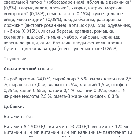
свекольной патоки* (обессахаренная), яблочные выжимки*
(0,8%), хлорид калия, дрожжи*, хлорид натрия, морские
водоросли* (0,18%), семена льна (0,15%), сухое цельное
яйцо, мясо мидий* (0,05%), плоды бузины, расторопша,
дрожжи* (экстрагированные), артишок (0,015%), одуванчик,
имбирь (0,015%), листья березы, крапива, ромашка,
розмарин, шалфей, тимьян, чабер, майоран, кориандр,
корень лакрицы, анис, базилик, плоды фенхеля, цветки
бузины, цветки лаванды (всего сушеных трав: 0,26 %)
* сушеный
Аналитический состав:
Сырой протеин 24,0 %, сырой жир 7,5 %, сырая клетчатка 2,5
%, сырая зола 7,0 %, влажность 9%, кальций 1,5 %, фосфор
0,95 %, калий 0,55%, натрий 0,4 %, магний 0,09%, омега-6
жирные кислоты 2,5 %, омега-3 жирные кислоты 0,3 %
Добавки:
Витамины/кг:
Витамин A 17000 ЕД, витамин D3 900 ЕД, витамин Е 120 мг.
Витамин
B
1 4 мг, витамин В2 4 мг, кальций
D
- пантотенат 10