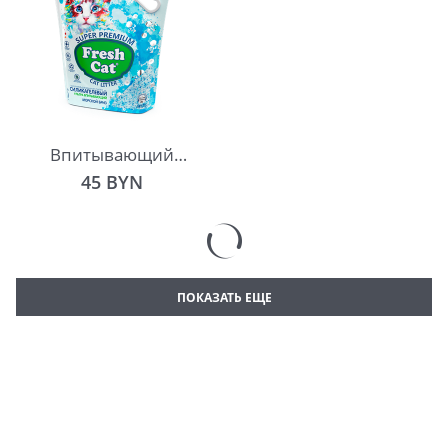
Впитывающий
силикагелевый
45
 BYN
наполнитель Fresh
Cat® «Морской бриз»
ПОКАЗАТЬ ЕЩЕ