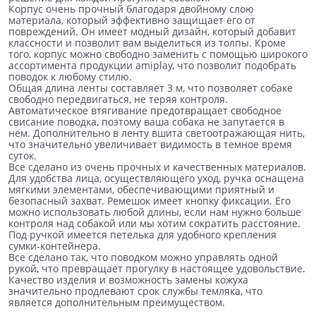
Корпус очень прочный благодаря двойному слою
материала, который эффективно защищает его от
повреждений. Он имеет модный дизайн, который добавит
классности и позволит вам выделиться из толпы. Кроме
того, корпус можно свободно заменить с помощью широкого
ассортимента продукции amiplay, что позволит подобрать
поводок к любому стилю.
Общая длина ленты составляет 3 м, что позволяет собаке
свободно передвигаться, не теряя контроля.
Автоматическое втягивание предотвращает свободное
свисание поводка, поэтому ваша собака не запутается в
нем. Дополнительно в ленту вшита светоотражающая нить,
что значительно увеличивает видимость в темное время
суток.
Все сделано из очень прочных и качественных материалов.
Для удобства лица, осуществляющего уход, ручка оснащена
мягкими элементами, обеспечивающими приятный и
безопасный захват. Ремешок имеет кнопку фиксации. Его
можно использовать любой длины, если нам нужно больше
контроля над собакой или мы хотим сократить расстояние.
Под ручкой имеется петелька для удобного крепления
сумки-контейнера.
Все сделано так, что поводком можно управлять одной
рукой, что превращает прогулку в настоящее удовольствие.
Качество изделия и возможность замены кожуха
значительно продлевают срок службы темляка, что
является дополнительным преимуществом.