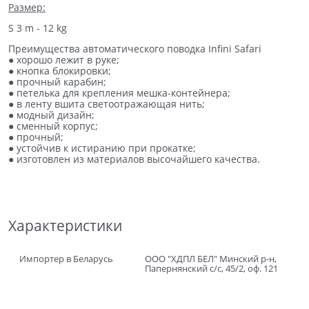
Размер:
S 3 m - 12 kg
Преимущества автоматического поводка Infini Safari
● хорошо лежит в руке;
● кнопка блокировки;
● прочный карабин;
● петелька для крепления мешка-контейнера;
● в ленту вшита светоотражающая нить;
● модный дизайн;
● сменный корпус;
● прочный;
● устойчив к истиранию при прокатке;
● изготовлен из материалов высочайшего качества.
Характеристики
Импортер в Беларусь
ООО "ХДПЛ БЕЛ" Минский р-н,
Папернянский с/с, 45/2, оф. 121