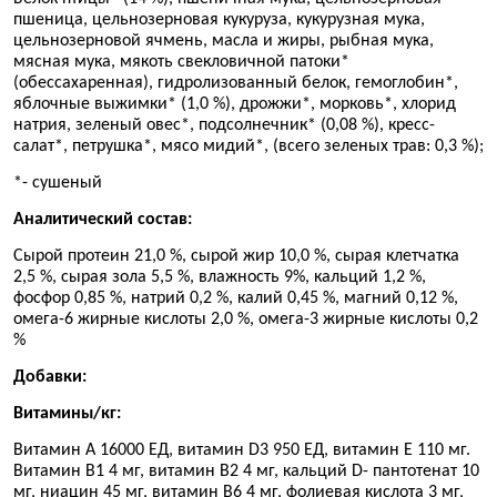
пшеница, цельнозерновая кукуруза, кукурузная мука,
цельнозерновой ячмень, масла и жиры, рыбная мука,
мясная мука, мякоть свекловичной патоки*
(обессахаренная), гидролизованный белок, гемоглобин*,
яблочные выжимки* (1,0 %), дрожжи*, морковь*, хлорид
натрия, зеленый овес*, подсолнечник* (0,08 %), кресс-
салат*, петрушка*, мясо мидий*, (всего зеленых трав: 0,3 %);
*- сушеный
Аналитический состав:
Сырой протеин 21,0 %, сырой жир 10,0 %, сырая клетчатка
2,5 %, сырая зола 5,5 %, влажность 9%, кальций 1,2 %,
фосфор 0,85 %, натрий 0,2 %, калий 0,45 %, магний 0,12 %,
омега-6 жирные кислоты 2,0 %, омега-3 жирные кислоты 0,2
%
Добавки:
Витамины/кг:
Витамин A 16000 ЕД, витамин D3 950 ЕД, витамин Е 110 мг.
Витамин B1 4 мг, витамин В2 4 мг, кальций D- пантотенат 10
мг, ниацин 45 мг, витамин В6 4 мг, фолиевая кислота 3 мг,