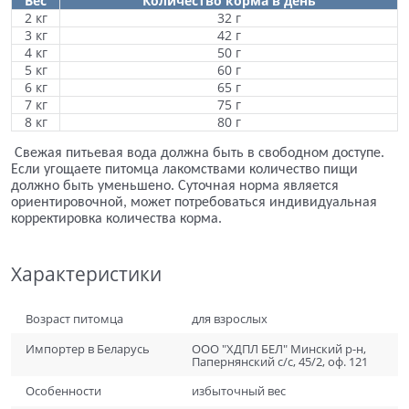
Вес
Количество корма в день
2 кг
32 г
3 кг
42 г
4 кг
50 г
5 кг
60 г
6 кг
65 г
7 кг
75 г
8 кг
80 г
Свежая питьевая вода должна быть в свободном доступе.
Если угощаете питомца лакомствами количество пищи
должно быть уменьшено. Суточная норма является
ориентировочной, может потребоваться индивидуальная
корректировка количества корма.
Характеристики
Возраст питомца
для взрослых
Импортер в Беларусь
ООО "ХДПЛ БЕЛ" Минский р-н,
Папернянский с/с, 45/2, оф. 121
Особенности
избыточный вес