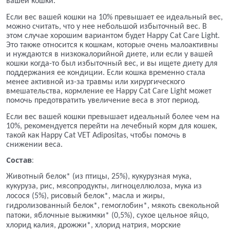
вашей кошки.
Если вес вашей кошки на 10% превышает ее идеальный вес,
можно считать, что у нее небольшой избыточный вес. В
этом случае хорошим вариантом будет Happy Cat Care Light.
Это также относится к кошкам, которые очень малоактивны
и нуждаются в низкокалорийной диете, или если у вашей
кошки когда-то был избыточный вес, и вы ищете диету для
поддержания ее кондиции. Если кошка временно стала
менее активной из-за травмы или хирургического
вмешательства, кормление ее Happy Cat Care Light может
помочь предотвратить увеличение веса в этот период.
Если вес вашей кошки превышает идеальный более чем на
10%, рекомендуется перейти на лечебный корм для кошек,
такой как Happy Cat VET
Adipositas
, чтобы помочь в
снижении веса.
Состав
:
Животный белок* (из птицы, 25%), кукурузная мука,
кукуруза, рис, мясопродукты, лигноцеллюлоза, мука из
лосося (5%), рисовый белок*, масла и жиры,
гидролизованный белок*, гемоглобин*, мякоть свекольной
патоки, яблочные выжимки* (0,5%), сухое цельное яйцо,
хлорид калия, дрожжи*, хлорид натрия, морские