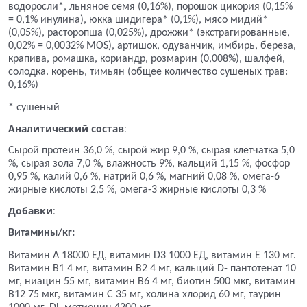
водоросли*, льняное семя (0,16%), порошок цикория (0,15%
= 0,1% инулина), юкка шидигера* (0,1%), мясо мидий*
(0,05%), расторопша (0,025%), дрожжи* (экстрагированные,
0,02% = 0,0032% MOS), артишок, одуванчик, имбирь, береза,
крапива, ромашка, кориандр, розмарин (0,008%), шалфей,
солодка. корень, тимьян (общее количество сушеных трав:
0,16%)
* сушеный
Аналитический состав
:
Сырой протеин 36,0 %, сырой жир 9,0 %, сырая клетчатка 5,0
%, сырая зола 7,0 %, влажность 9%, кальций 1,15 %, фосфор
0,95 %, калий 0,6 %, натрий 0,6 %, магний 0,08 %, омега-6
жирные кислоты 2,5 %, омега-3 жирные кислоты 0,3 %
Добавки
:
Витамины/кг:
Витамин A 18000 ЕД, витамин D3 1000 ЕД, витамин Е 130 мг.
Витамин B1 4 мг, витамин В2 4 мг, кальций D- пантотенат 10
мг, ниацин 55 мг, витамин В6 4 мг, биотин 500 мкг, витамин
В12 75 мкг, витамин С 35 мг, холина хлорид 60 мг, таурин