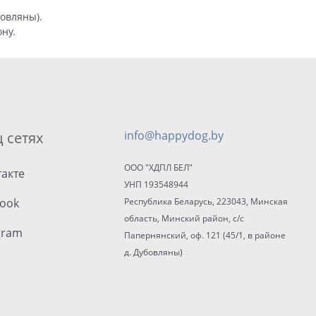
бовляны).
ну.
 сетях
info@happydog.by
ООО "ХДПЛ БЕЛ"
акте
УНП 193548944
ook
Республика Беларусь, 223043, Минская
область, Минский район, с/с
gram
Папернянский, оф. 121 (45/1, в районе
д. Дубовляны)