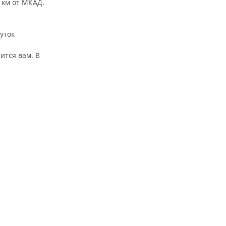
 км от МКАД.
уток
ится вам. В