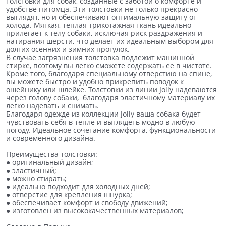
толстовки для собак, созданные с заботой о комфорте и
удобстве питомца. Эти толстовки не только прекрасно
выглядят, но и обеспечивают оптимальную защиту от
холода. Мягкая, теплая трикотажная ткань идеально
прилегает к телу собаки, исключая риск раздражения и
натирания шерсти, что делает их идеальным выбором для
долгих осенних и зимних прогулок.
В случае загрязнения толстовка подлежит машинной
стирке, поэтому вы легко сможете содержать ее в чистоте.
Кроме того, благодаря специальному отверстию на спине,
вы можете быстро и удобно прикрепить поводок к
ошейнику или шлейке. Толстовки из линии Jolly надеваются
через голову собаки, благодаря эластичному материалу их
легко надевать и снимать.
Благодаря одежде из коллекции Jolly ваша собака будет
чувствовать себя в тепле и выглядеть модно в любую
погоду. Идеальное сочетание комфорта, функциональности
и современного дизайна.
Преимущества толстовки:
● оригинальный дизайн;
● эластичный;
● можно стирать;
● идеально подходит для холодных дней;
● отверстие для крепления шнурка;
● обеспечивает комфорт и свободу движений;
● изготовлен из высококачественных материалов;