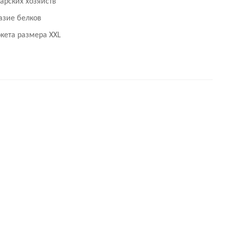
арских хозяйств
азие белков
рокета размера
XXL