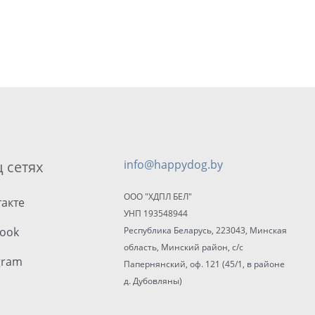
 сетях
info@happydog.by
ООО "ХДПЛ БЕЛ"
акте
УНП 193548944
ook
Республика Беларусь, 223043, Минская
область, Минский район, с/с
gram
Папернянский, оф. 121 (45/1, в районе
д. Дубовляны)